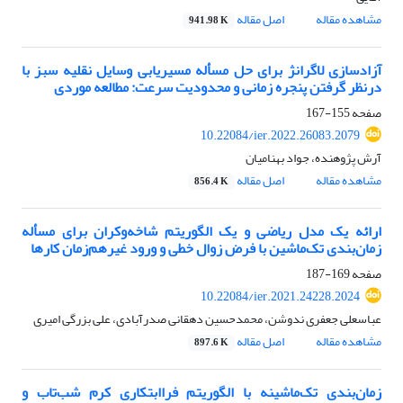
مشاهده مقاله
اصل مقاله
941.98 K
آزادسازی لاگرانژ برای حل مسأله مسیریابی وسایل نقلیه سبز با
درنظر گرفتن پنجره زمانی و محدودیت سرعت: مطالعه موردی
صفحه
155-167
10.22084/ier.2022.26083.2079
آرش پژوهنده، جواد بهنامیان
مشاهده مقاله
اصل مقاله
856.4 K
ارائه یک مدل ریاضی و یک الگوریتم شاخه‌وکران برای مسأله
زمان‌بندی تک‌ماشین با فرض زوال خطی و ورود غیرهم‌زمان کارها
صفحه
169-187
10.22084/ier.2021.24228.2024
عباسعلی جعفری ندوشن، محمدحسین دهقانی صدرآبادی، علی بزرگی امیری
مشاهده مقاله
اصل مقاله
897.6 K
زمان‌بندی تک‌ماشینه با الگوریتم فراابتکاری کرم شب‌تاب و