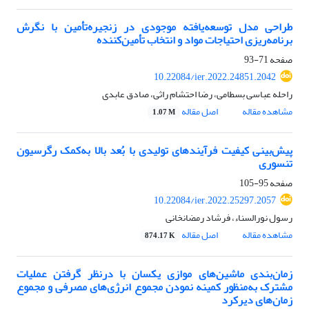
طراحی مدل توسعه‌یافته موجودی در زنجیره‌تأمین با نگرش
برنامه‌ریزی احتیاجات مواد و انتخاب تأمین‌کننده
صفحه
71-93
10.22084/ier.2022.24851.2042
راحله عباسی بسطامی، رضا احتشام راثی، صادق عابدی
مشاهده مقاله
اصل مقاله
1.07 M
پیش‌بینی کیفیت فرآیندهای تولیدی با بُعد بالا به‌کمک رگرسیون
تنسوری
صفحه
95-105
10.22084/ier.2022.25297.2057
رسول نورالسناء، فرشاد رمضانخانی
مشاهده مقاله
اصل مقاله
874.17 K
زما‌ن‌بندی ماشین‌های موازی یکسان با درنظر گرفتن عملیات
مشترک به‌منظور کمینه‌ نمودن مجموع انرژی‌های مصرفی و مجموع
زمان‌های دیرکرد