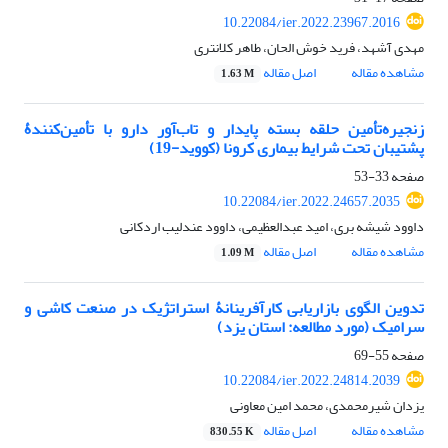
10.22084/ier.2022.23967.2016
مهدی آشهد، فرید خوش الحان، طاهر کلانتری
مشاهده مقاله
اصل مقاله
1.63 M
زنجیره‌تأمین حلقه بسته پایدار و تاب‌آور دارو با تأمین‌کنندۀ
پشتیبان تحت شرایط بیماری کرونا (کووید-19)
صفحه
33-53
10.22084/ier.2022.24657.2035
داوود شیشه بری، امید عبدالعظیمی، داوود عندلیب اردکانی
مشاهده مقاله
اصل مقاله
1.09 M
تدوین الگوی بازاریابی کارآفرینانۀ استراتژیک در صنعت کاشی و
سرامیک (مورد مطالعه: استان یزد)
صفحه
55-69
10.22084/ier.2022.24814.2039
یزدان شیرمحمدی، محمد امین معاونی
مشاهده مقاله
اصل مقاله
830.55 K