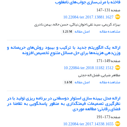
فاخته با مرتب‌سازی جواب‌های نامغلوب
صفحه
131-147
10.22084/ier.2017.13881.1627
بهزاد کریمی، سید تقی اخوان نیاکی، حسن حاله، بهمن نادری
مشاهده مقاله
اصل مقاله
1.21 M
ارائه یک الگوریتم جدید با ترکیب و بهبود روش‌های حریصانه و
وزن‌‌دهی هزینه‌ها برای حل مسائل متنوع تخصیص افزونه
صفحه
149-171
10.22084/ier.2018.11182.1512
مظاهر ضیایی، فضل اله حجتی
مشاهده مقاله
اصل مقاله
1.6 M
ارائه مدل بهینه ‏سازی استوار دوسطحی در برنامه‏ ریزی تولید با در
نظرگیری تصمیمات قیمت‏گذاری به‏ منظور پاسخگویی به تقاضا در
فضای رقابتی: مطالعه موردی
صفحه
173-191
10.22084/ier.2017.14338.1655