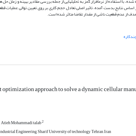
 با استفاده از نرم­افزار گمز به تحلیل­هایی از جمله بررسی مقادیر بهینه و زمان حل هر
اس نتایج بدست آمده، تاثیر اصلی تعادل حجم کاری بر روی تعیین توالی عملیات قطع
 هدف از عدم قطعیت ناشی از مقدار تقاضا متاثر شده است.
ندکاره
t optimization approach to solve a dynamic cellular man
2
Atieh Mohammadi talab
dustrial Engineering, Sharif University of technology, Tehran, Iran