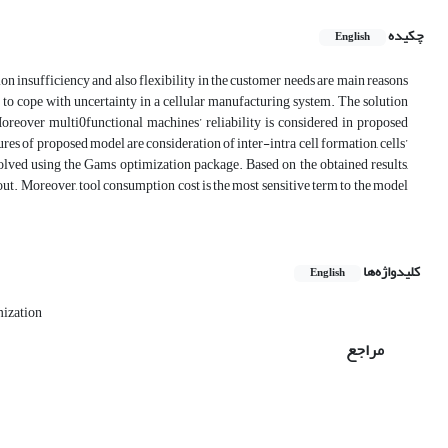
چکیده
English
n insufficiency and also flexibility in the customer needs are main reasons
 to cope with uncertainty in a cellular manufacturing system. The solution
Moreover multi0functional machines’ reliability is considered in proposed
es of proposed model are consideration of inter-intra cell formation, cells’
solved using the Gams optimization package. Based on the obtained results,
ut. Moreover, tool consumption cost is the most sensitive term to the model
کلیدواژه‌ها
English
mization
مراجع