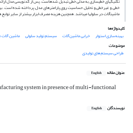
تکنیک­های خطی­سازی به مدلی خطی تبدیل شده­است. پس از کدنویسی مدل ارائه شده،
خطی و غیرخطی و تحلیل حساسیت روی پارامترهای مدل پرداخته شده است. بر اس
ماشین­آلات در سلول­ها می­باشد. همچنین هزینه مصرف ابزار بیشتر از سایر توابع
کلیدواژه‌ها
بهینه‌سازی استوار
خرابی ماشین‌آلات
سیستم تولید سلولی
ماشین آلات چ
موضوعات
طراحی سیستم های تولیدی
عنوان مقاله
English
ufacturing system in presence of multi-functional
نویسندگان
English