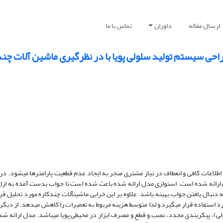
ارسال مقاله
داوران
تماس با ما
راحی سیستم تولید سلولی پویا با در نظرگیری ماشین آلات چند
اعات کافی و انعطاف در نیاز مشتری منجر به ایجاد عدم قطعیت پارامترها می­شود. در 
ارائه شده است. استواری مدل ارائه شده باعث شده است تا جواب بدست آمده به ازای
دنبال یافتن جواب بهینه باشد. علاوه بر این خرابی ماشین­آلات چندکاره مورد تحلیل قر
مورد استفاده قرار می­گیرد و لذا متوسط هزینه مربوط به تعمیرات را کاهش می­دهد. از دیگر
لی)، پیکربندی مجدد، نصب و قطع و مصرف ابزار در محیطی پویا می­باشد. مدل ارائه شده 