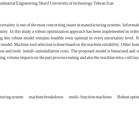
dustrial Engineering, Sharif University of technology, Tehran, Iran
ertainty is one of the most concerning issues in manufacturing systems. Informatio
ainty. In this study a robust optimization approach has been implemented in order
ng this robust model remains feasible even optimal in every uncertainty level. 
model. Machine tool selection is done based on the machine reliability. Other featur
on and tools’ install-uninstallation costs. The proposed model is linearized and 
ng volume impacts on the part process routing and also the machine intra-cell layo
.
cturing system
machine breakdown
multi-function machines
Robust opti