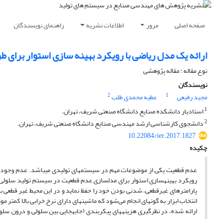
صفحه اصلی
مرور
اطلاعات نشریه
راهنمای نویسندگان
ارائه یک مدل ریاضی با رویکرد بهینه سازی استوار برای ط
نوع مقاله : مقاله پژوهشی
نویسندگان
2
1
مجید رفیعی
عطیه محمدی طلب
1
استادیار دانشکده صنایع دانشگاه صنعتی شریف، تهران.
2
دانشجوی کارشناسی ارشد مهندسی صنایع دانشگاه صنعتی شریف، تهران.
10.22084/ier.2017.1827
چکیده
عدم قطعیت یکی از موضوعات مهم در سیستم­های تولیدی می­باشد. عدم وجود اطل
رویکرد بهینه­سازی استوار برای مدلسازی عدم قطعیت در سیستم تولید سلولی 
پارامترهای غیرقطعی، شدنی بودن خود را حفظ نماید و در این محیط غیر قطعی به 
انتخاب ابزار به گونه­ای انجام می‌شود که ماشین­های دارای نرخ خرابی بالا کمتر 
ارائه شده، در نظرگیری هزینه­های پیکربندی (جابه­جایی بین سلولی و درون سلو