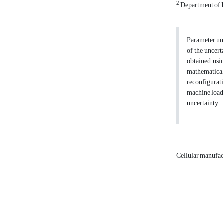
2
Department of In
Parameter unc
of the uncert
obtained usi
mathematical 
reconfigurati
machine loadi
uncertainty
Cellular manufa