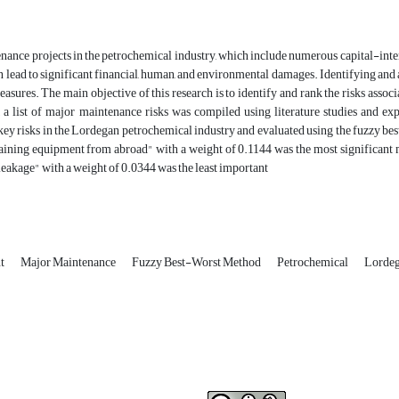
ance projects in the petrochemical industry, which include numerous capital-inten
an lead to significant financial, human, and environmental damages. Identifying and 
asures. The main objective of this research is to identify and rank the risks as
st, a list of major maintenance risks was compiled using literature studies and 
 key risks in the Lordegan petrochemical industry and evaluated using the fuzzy be
aining equipment from abroad" with a weight of 0.1144 was the most significant ma
leakage" with a weight of 0.0344 was the least important
nt
Major Maintenance
Fuzzy Best-Worst Method
Petrochemical
Lorde