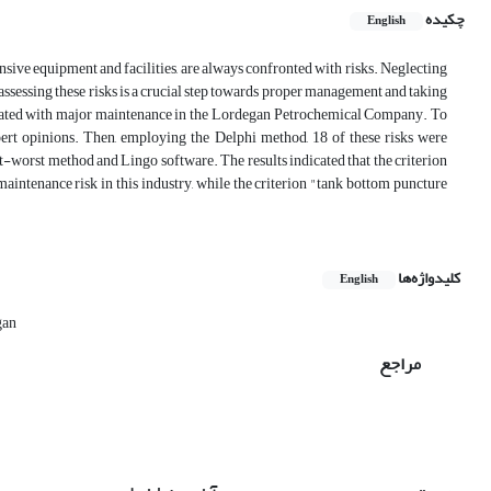
چکیده
English
sive equipment and facilities, are always confronted with risks. Neglecting
assessing these risks is a crucial step towards proper management and taking
sociated with major maintenance in the Lordegan Petrochemical Company. To
expert opinions. Then, employing the Delphi method, 18 of these risks were
st-worst method and Lingo software. The results indicated that the criterion
intenance risk in this industry, while the criterion "tank bottom puncture
کلیدواژه‌ها
English
gan
مراجع