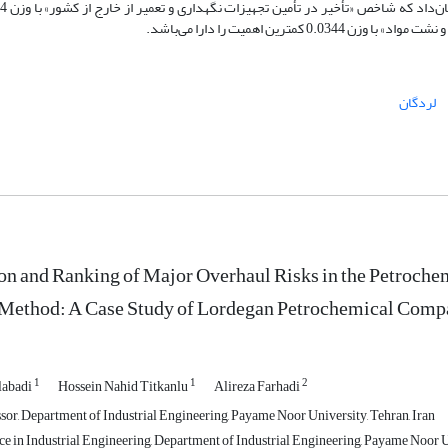
ن اهمیت را دارا می‌باشد.
لردگان
ion and Ranking of Major Overhaul Risks in the Petroch
 Method: A Case Study of Lordegan Petrochemical Com
1
1
2
labadi
Hossein Nahid Titkanlu
Alireza Farhadi
ssor, Department of Industrial Engineering, Payame Noor University, Tehran, Iran
ce in Industrial Engineering, Department of Industrial Engineering, Payame Noor Un