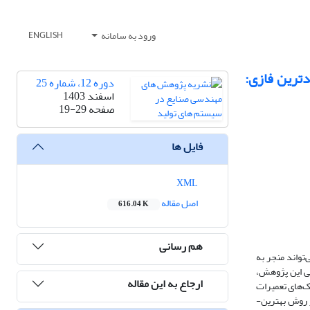
ورود به سامانه
ENGLISH
ترین فازی:
دوره 12، شماره 25
اسفند 1403
صفحه
19-29
فایل ها
XML
اصل مقاله
616.04 K
هم رسانی
تواند منجر به
لی این پژوهش،
ارجاع به این مقاله
ک‌های تعمیرات
اده از روش بهترین-