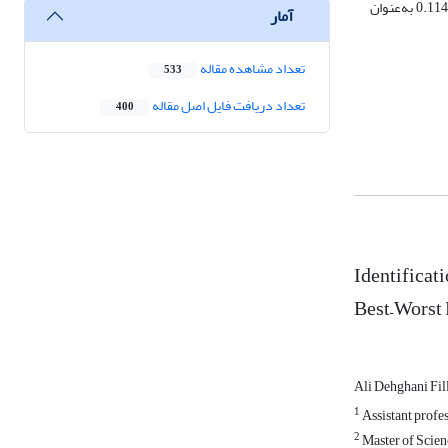
بدترین فازی و بااستفاده از نرم‌افزار لینگو مورد ارزیابی قرار گرفتند. نتایج نشان‌داد که شاخص «تأخیر در تأمین تجهیزات نگهداری و تعمیر از خارج از کشور» با وزن 0.1144 به‌عنوان
آمار
تعداد مشاهده مقاله
533
تعداد دریافت فایل اصل مقاله
400
Identificat
Best–Worst
Ali Dehghani Fil
1
Assistant profe
2
Master of Scien