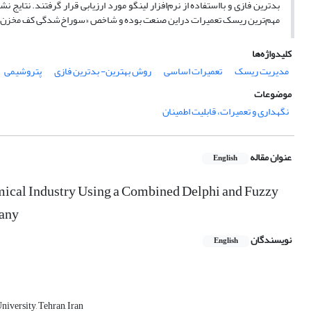
مهم‌ترین ریسک تعمیرات دراین صنعت بوده و شاخص «سوراخ‌شدگی کف مخزن و نشت مواد» با وزن 0.0344 کمتری
کلیدواژه‌ها
مدیریت ریسک
تعمیرات اساسی
روش بهترین- بدترین فازی
پتروشیمی
موضوعات
نگهداری و تعمیرات، قابلیت اطمینان
عنوان مقاله
English
emical Industry Using a Combined Delphi and Fuzzy
pany
نویسندگان
English
iversity, Tehran, Iran