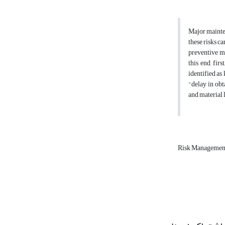
Major mainten
these risks c
preventive me
this end, fir
identified as
"delay in obt
and material 
Risk Manageme