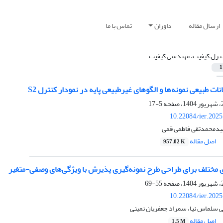
ارسال مقاله
داوران
تماس با ما
ترل کیفیت، مهندسی کیفیت
1
ت طبیعی نمونه‌ها و الگوهای غیرطبیعی پایه در نمودار کنترل S2
5-17
10.22084/ier.202
یدمحمدتقی فاطمی قمی
اصل مقاله
957.02 K
 مختلف برای طراحی طرح نمونه‌گیری پذیرش با ویژگی‌های وصفی-متغیر
55-69
10.22084/ier.202
ی سلماس نیا، سمراد جعفریان نمینی
اصل مقاله
1.5 M