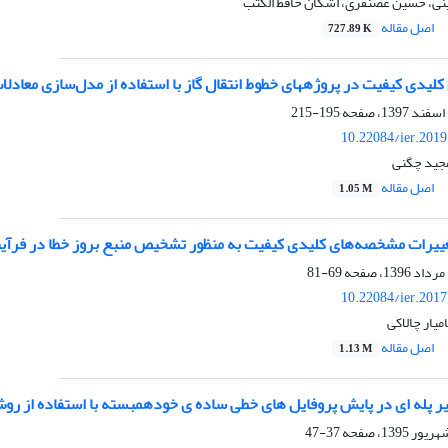
ینی، حسین غضنفری، اشکان حافظ الکتب
اصل مقاله
727.89 K
195-215
10.22084/ier.201
مجید چگنی
اصل مقاله
1.05 M
غییرات مشخصه‌های کلیدی کیفیت به منظور تشخیص منبع بروز خطا در فرآی
69-81
10.22084/ier.201
میار چالاکی
اصل مقاله
1.13 M
یر پله ای در پایش پروفایل های خطی ساده ی خودهمبسته با استفاده از ر
37-47