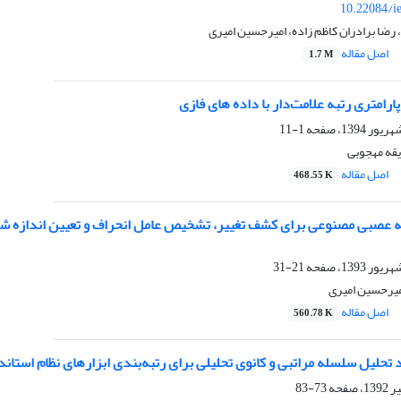
10.22084/i
رضا برادران کاظم زاده، امیرحسین امیری
اصل مقاله
1.7 M
ارامتری رتبه علامت‌دار با داده ‏های فازی
1-11
قه مهجوبی
اصل مقاله
468.55 K
عصبی مصنوعی برای کشف تغییر، تشخیص عامل انحراف و تعیین اندازه ش
21-31
میرحسین امیری
اصل مقاله
560.78 K
 تحلیل سلسله مراتبی و کانوی تحلیلی برای رتبه‌بندی ابزارهای نظام استان
73-83