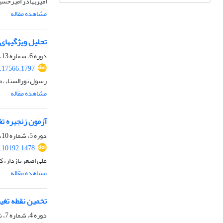
امیربهادر امیرحس
مشاهده مقاله
تحلیل ویژگی‎های کلیدی کیفیت در پروژه‎های خطوط انتقال گاز با استفاده از مدل‌سازی معادلات ساختاری
دوره 6، شماره 13، اسفند 1397، صفحه
9.17566.1797
رسول نورالسناء، 
مشاهده مقاله
آزمون زنجیره ت
دوره 5، شماره 10، مرداد 1396، صفحه
7.10192.1478
علی اصغر بازدار، کا
مشاهده مقاله
تخمین نقطه تغی
دوره 4، شماره 7، شهریور 1395، صفحه